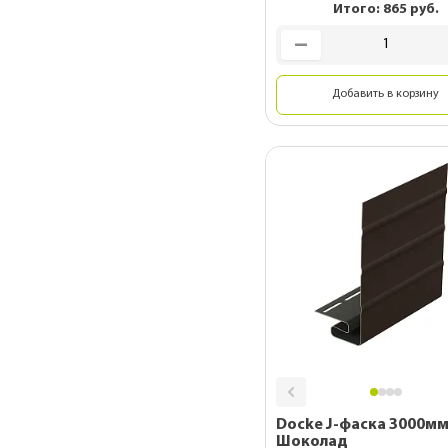
Итого:
865
руб.
Добавить в корзину
Docke J-фаска 3000м
Шоколад