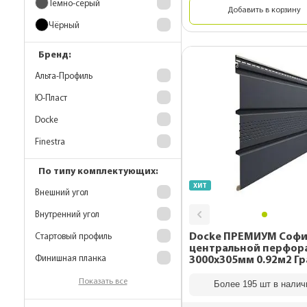
Темно-серый
Добавить в корзину
Комплектующие 
Чёрный
гибкой черепиц
Металлические 
Бренд:
для монтажа
Альта-Профиль
Подкровельная
Ю-Пласт
вентиляция
Docke
OSB плиты
Finestra
По типу комплектующих:
ХИТ
Внешний угол
Внутренний угол
Docke ПРЕМИУМ Софи
Стартовый профиль
центральной перфор
Финишная планка
3000х305мм 0.92м2 Г
Показать все
Более 195 шт в налич