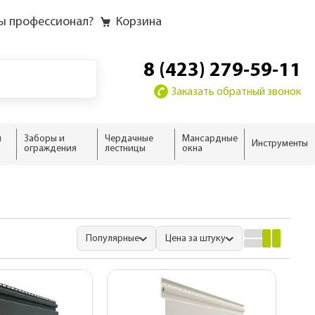
ы профессионал?
Корзина
8 (423) 279-59-11
Заказать обратный звонок
и
Заборы и
Чердачные
Мансардные
Инструменты
ограждения
лестницы
окна
у
у слоёв
ию
ию
домика
жного дома
новые
 дома
ыши
Популярные
Цена за штуку
ализм
нсарды
н
тной кровли