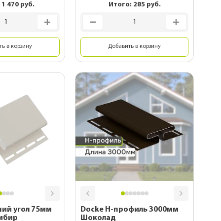
:
1 470
руб.
Итого:
285
руб.
ь в корзину
Добавить в корзину
ий угол 75мм
Docke Н-профиль 3000мм
мбир
Шоколад