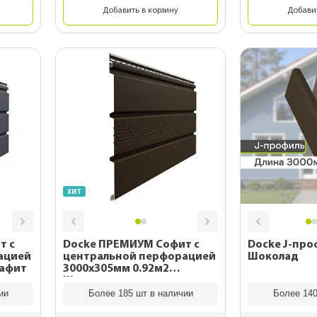
Добавить в корзину
Добавит
для
Для дачного домика
ы
Для частного дома
планки
Для беседок
ХИТ
т с
Docke ПРЕМИУМ Софит с
Docke J-про
ацией
центральной перфорацией
Шоколад
рафит
3000х305мм 0.92м2
Шоколад
ии
Более 185 шт в наличии
Более 140