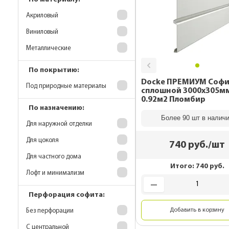
Акриловый
Виниловый
Металлические
По покрытию:
Docke ПРЕМИУМ Соф
Под природные материалы
сплошной 3000х305м
0.92м2 Пломбир
По назначению:
Более 90 шт в налич
Для наружной отделки
Для цоколя
740
руб./шт
Для частного дома
Итого:
740
руб.
Лофт и минимализм
Перфорация софита:
Добавить в корзину
Без перфорации
С центральной