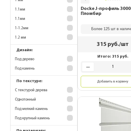
1 мм
Docke J-профиль 300
1.1мм
Пломбир
1.1мм
1-1.2мм
Более 125 шт в налич
1.2 мм
315
руб./шт
Дизайн:
Итого:
315
руб.
Под дерево
Под камень
По текстуре:
Добавить в корзину
С текстурой дерева
Однотонный
Под мелкий камень
Под крупный камень
По материалу: