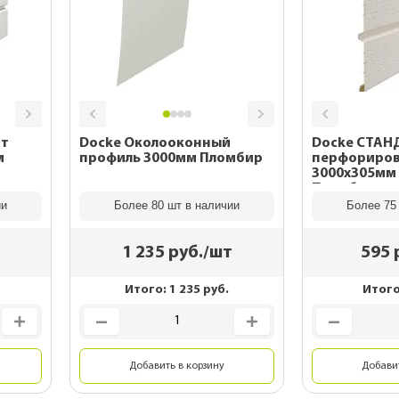
ит
Docke Околооконный
Docke СТАН
м
профиль 3000мм Пломбир
перфориро
3000х305мм 
Пломбир
ии
Более 80 шт в наличии
Более 75
1 235
руб./шт
595
Итого:
1 235
руб.
Итог
Добавить в корзину
Добавит