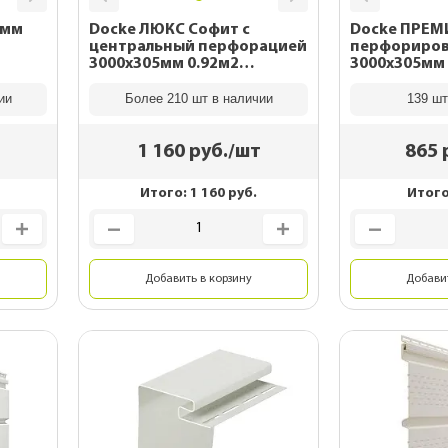
0мм
Docke ЛЮКС Софит с
Docke ПРЕМ
центральный перфорацией
перфориро
3000х305мм 0.92м2
3000х305мм 
Миндаль
ии
Более 210 шт в наличии
139 шт
1 160
руб./шт
865
Итого:
1 160
руб.
Итог
Добавить в корзину
Добавит