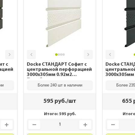
Утепление сау
rrey
мика
 для
н
Утепление кар
епицы с
ома
о 70 лет)
ба
ДПК
rrey и
Утепление пе
изм
Для частного
5-30 лет)
ома
тделки
аторы
т с
Docke СТАНДАРТ Софит с
Docke СТАН
ацией
центральной перфорацией
центрально
, софиты
3000х305мм 0.92м2
3000х305мм 
Пломбир
для
ии
Более 240 шт в наличии
Более 235
ей
 фасада
595
руб./шт
655
Итого:
595
руб.
Итог
о 70 лет)
По назначению