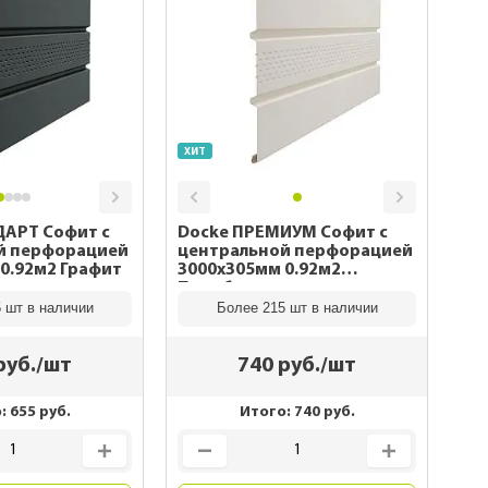
ны
каса
рекрытий
 дома
ХИТ
ДАРТ Софит с
Docke ПРЕМИУМ Софит с
й перфорацией
центральной перфорацией
0.92м2 Графит
3000х305мм 0.92м2
Пломбир
 шт в наличии
Более 215 шт в наличии
руб./шт
740
руб./шт
о:
655
руб.
Итого:
740
руб.