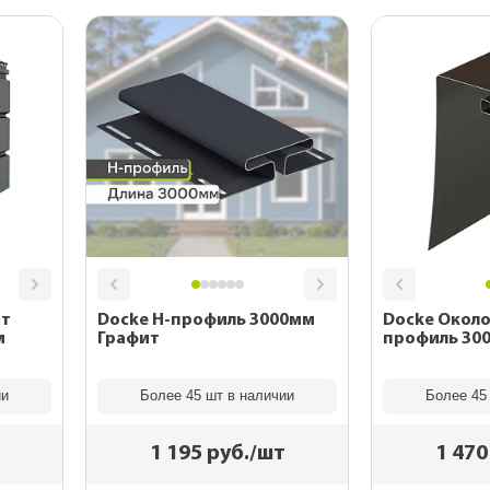
ит
Docke Н-профиль 3000мм
Docke Окол
м
Графит
профиль 30
ии
Более 45 шт в наличии
Более 45
1 195
руб./шт
1 470