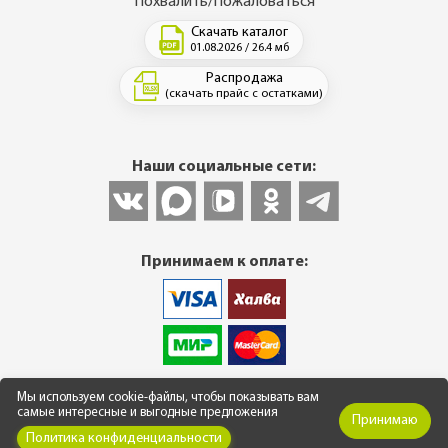
Похвалить/Пожаловаться
Скачать каталог
01.08.2026 / 26.4 мб
Распродажа
(скачать прайс с остатками)
Наши социальные сети:
Принимаем к оплате:
© 2013-2026 Интернет-магазин фасадных и кровельных
Мы используем cookie-файлы, чтобы показывать вам
материалов. Все цены указаны в рублях. ВНИМАНИЕ! Весь
самые интересные и выгодные предложения
Принимаю
графический и иной контент является собственностью
ООО
Политика конфиденциальности
"Финестра оптима"
ОГРН 1143850017255. Любое копирование