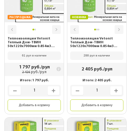
РАСПРОДАЖА
НОВИНКА
Теплоизоляция Vetonit
Теплоизоляция Vetonit
Теплый Дом-ТВИН
Теплый Дом-ТВИН
50х1220х7000мм 0.854м3
50х1220х7000мм 0.854м3
17.1м2 68110 (Снято с
17.1м2 /Е/Т 63197
производства)
61 рул в наличии
288 рул в наличии
1 797
руб./рул
2 405
руб./рул
руб./рул
2 426
Итого:
1 797
руб.
Итого:
2 405
руб.
Добавить в корзину
Добавить в корзину