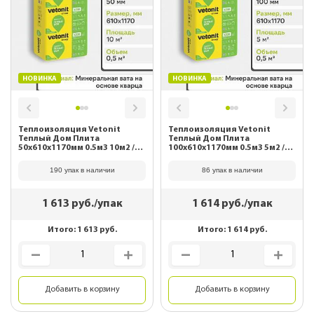
НОВИНКА
НОВИНКА
Теплоизоляция Vetonit
Теплоизоляция Vetonit
Теплый Дом Плита
Теплый Дом Плита
50х610х1170мм 0.5м3 10м2 /Е/
100х610х1170мм 0.5м3 5м2 /Е/
Т 63201
Т 63199
190 упак в наличии
86 упак в наличии
1 613
руб./упак
1 614
руб./упак
Итого:
1 613
руб.
Итого:
1 614
руб.
Добавить в корзину
Добавить в корзину