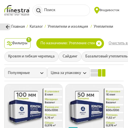
Поиск
Владивосток
Главная
Каталог
Утеплители и изоляция
Утеплители
1
Фильтры
По назначению: Утепление стен
Очистить в
Кровля и гибкая черепица
Сайдинг
Базальтовый утеплитель
Популярные
Цена за упаковку