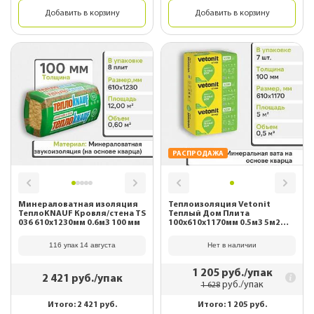
Добавить в корзину
Добавить в корзину
РАСПРОДАЖА
Минераловатная изоляция
Теплоизоляция Vetonit
ТеплоKNAUF Кровля/стена TS
Теплый Дом Плита
036 610х1230мм 0.6м3 100 мм
100х610х1170мм 0.5м3 5м2
68113 (Снято с
производства)
116 упак 14 августа
Нет в наличии
1 205
руб./упак
2 421
руб./упак
руб./упак
1 628
Итого:
2 421
руб.
Итого:
1 205
руб.