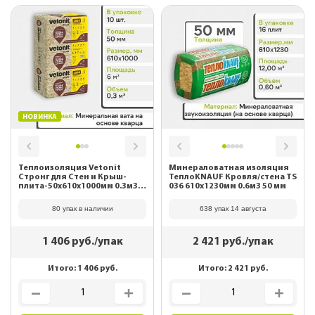
НОВИНКА
Теплоизоляция Vetonit
Минераловатная изоляция
Стронг для Стен и Крыш-
ТеплоKNAUF Кровля/стена TS
плита-50х610х1000мм 0.3м3
036 610х1230мм 0.6м3 50 мм
6м2 63164
80 упак в наличии
638 упак 14 августа
1 406
руб./упак
2 421
руб./упак
Итого:
1 406
руб.
Итого:
2 421
руб.