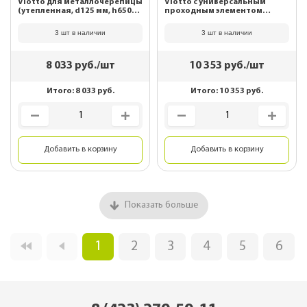
Viotto для металлочерепицы
Viotto с универсальным
(утепленная, d125 мм, h650
проходным элементом
мм) RAL 8017 Шоколад
(утепленная, d125 мм, h650
мм) RAL 7024 Графитовый
3 шт в наличии
3 шт в наличии
серый
8 033
руб./шт
10 353
руб./шт
Итого:
8 033
руб.
Итого:
10 353
руб.
Добавить в корзину
Добавить в корзину
Показать больше
1
2
3
4
5
6