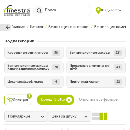
Поиск
Владивосток
Главная
Каталог
Вентиляция и вытяжки
Вентиляция помещ
Подкатегории
Кровельные вентиляторы
58
Вентиляционные выходы
221
Вентиляционные выходы
Проходные элементы для
78
43
канализационных стояков
труб
Цокольный дефлектор
4
Приточный клапан
22
1
Фильтры
Бренд: Viotto
Очистить все фильтры
Популярные
Цена за штуку