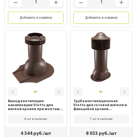
Добавить в корзину
Добавить в корзину
Выход вентиляции
Труба вентиляционная
канализации Viotto для
Viotto для готовой мягкой и
мягкой кровли при монтаже
фальцевой кровли
RAL 8017 Шоколад
(утепленная, d125 мм, h650
мм) RAL 8017 Шоколад
9 шт в наличии
7 шт в наличии
4 344
руб./шт
8 033
руб./шт