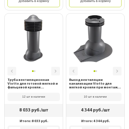
Добавить в корзину
Добавить в корзину
Труба вентиляционная
Выход вентиляции
Viotto для готовой мягкой и
канализации Viotto для
фальцевой кровли
мягкой кровли при монтаже
(утепленная, d125 мм, h650
RAL 7024 Графитовый серый
мм) RAL 7024 Графитовый
12 шт в наличии
10 шт в наличии
серый
8 033
руб./шт
4 344
руб./шт
Итого:
8 033
руб.
Итого:
4 344
руб.